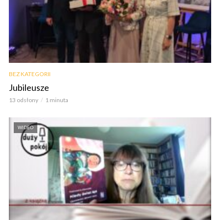
BEZ KATEGORII
Jubileusze
13 odsłony
1 minuta
WIDEO