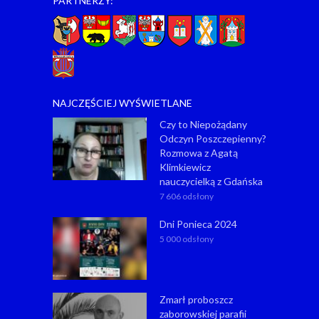
PARTNERZY:
NAJCZĘŚCIEJ WYŚWIETLANE
Czy to Niepożądany
Odczyn Poszczepienny?
Rozmowa z Agatą
Klimkiewicz
nauczycielką z Gdańska
7 606 odsłony
Dni Ponieca 2024
5 000 odsłony
Zmarł proboszcz
zaborowskiej parafii