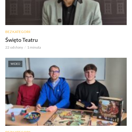
BEZ KATEGORII
Święto Teatru
22 odsłony
1 minuta
WIDEO