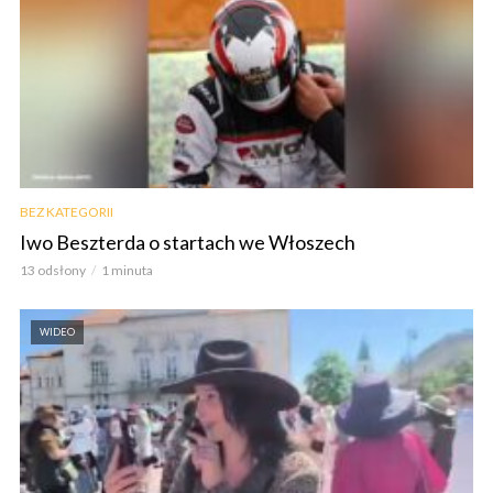
BEZ KATEGORII
Iwo Beszterda o startach we Włoszech
13 odsłony
1 minuta
WIDEO