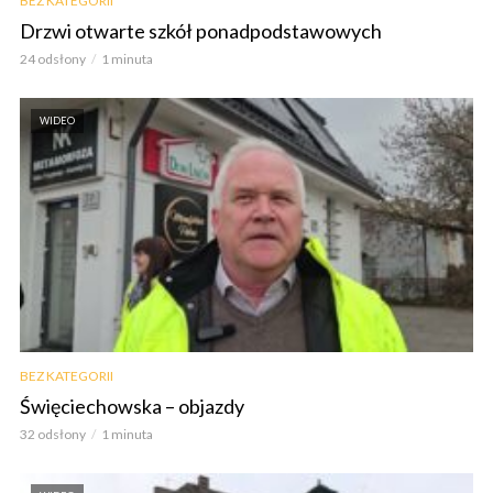
BEZ KATEGORII
Drzwi otwarte szkół ponadpodstawowych
24 odsłony
1 minuta
WIDEO
BEZ KATEGORII
Święciechowska – objazdy
32 odsłony
1 minuta