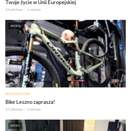
Twoje życie w Unii Europejskiej
15 odsłony
1 minuta
WIDEO
BEZ KATEGORII
Bike Leszno zaprasza!
17 odsłony
1 minuta
WIDEO